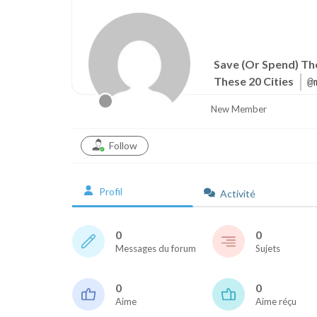
Save (Or Spend) Th
These 20 Cities
@
New Member
Follow
Profil
Activité
0
0
Messages du forum
Sujets
0
0
Aime
Aime réçu