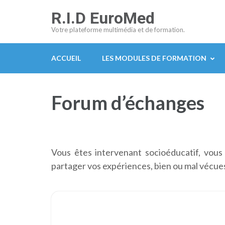
Aller
R.I.D EuroMed
au
Votre plateforme multimédia et de formation.
contenu
(Pressez
ACCUEIL
LES MODULES DE FORMATION
Entrée)
Forum d’échanges
Vous êtes intervenant socioéducatif, vous
partager vos expériences, bien ou mal vécues,