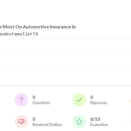
e Most On Automotive Insurance In
modestamuller73
0
0
Questions
Réponses
0
0/10
Received Dislikes
Évaluation