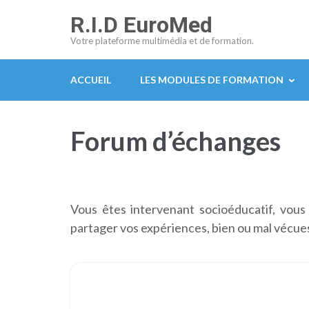
Aller
R.I.D EuroMed
au
Votre plateforme multimédia et de formation.
contenu
(Pressez
ACCUEIL
LES MODULES DE FORMATION
Entrée)
Forum d’échanges
Vous êtes intervenant socioéducatif, vous
partager vos expériences, bien ou mal vécues,