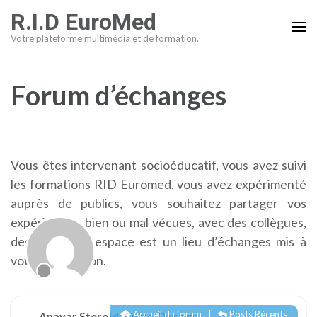
Aller
R.I.D EuroMed
au
Votre plateforme multimédia et de formation.
contenu
(Pressez
Entrée)
Forum d’échanges
Vous êtes intervenant socioéducatif, vous avez suivi
les formations RID Euromed, vous avez expérimenté
auprès de publics, vous souhaitez partager vos
expériences, bien ou mal vécues, avec des collègues,
des pairs, cet espace est un lieu d’échanges mis à
votre disposition.
Accueil du forum
|
Posts Récents
Anavar Steroid: Cycle, Dosage,