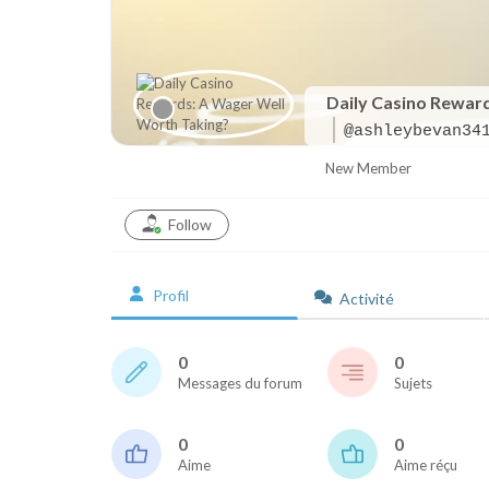
Daily Casino Rewar
@ashleybevan34
New Member
Follow
Profil
Activité
0
0
Messages du forum
Sujets
0
0
Aime
Aime réçu