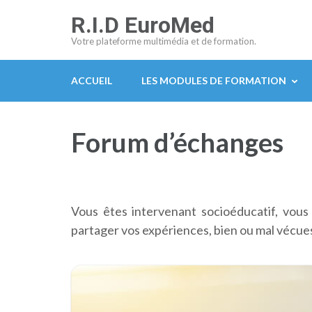
Aller
R.I.D EuroMed
au
Votre plateforme multimédia et de formation.
contenu
(Pressez
ACCUEIL
LES MODULES DE FORMATION
Entrée)
Forum d’échanges
Vous êtes intervenant socioéducatif, vous
partager vos expériences, bien ou mal vécues,