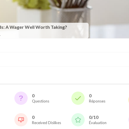
ds: A Wager Well Worth Taking?
1
0
0
Questions
Réponses
0
0/10
Received Dislikes
Évaluation